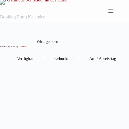
Zum
Inhalt
springen
Booking Form Kalender
Wird geladen...
Powered by
Booking Calendar
·
06
06
06
-
Verfügbar
-
Gebucht
-
An- / Abreisetag